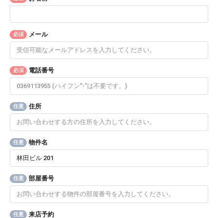
メール
必須
電話番号
必須
住所
任意
物件名
任意
部屋番号
任意
来店予約
任意