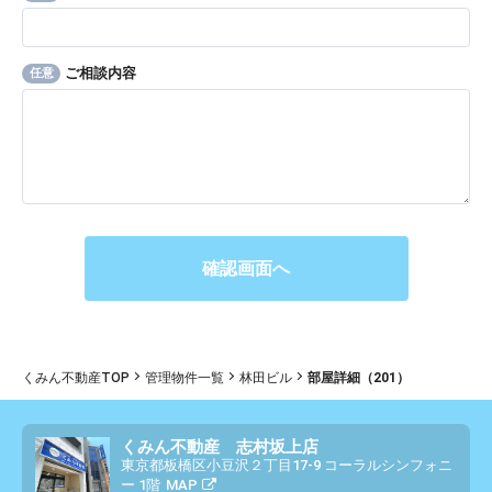
ご相談内容
任意
くみん不動産TOP
管理物件一覧
林田ビル
部屋詳細（201）
くみん不動産 志村坂上店
東京都板橋区小豆沢２丁目17-9 コーラルシンフォニ
ー 1階
MAP