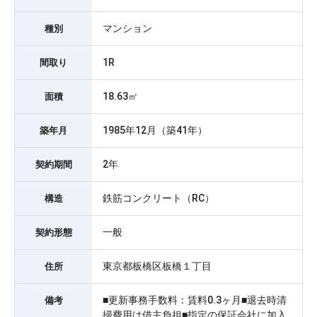
マンション
種別
1R
間取り
18.63㎡
面積
1985年12月（築41年）
築年月
2年
契約期間
鉄筋コンクリート（RC）
構造
一般
契約形態
東京都板橋区板橋１丁目
住所
■更新事務手数料：賃料0.3ヶ月■退去時清
備考
掃費用は借主負担■指定の保証会社に加入