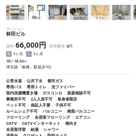
外観
間取り
居間・リビング
キッチン
トイレ
風呂
マンション
林田ビル
66,000円
賃料
管理費等
0円
1ヶ月
1ヶ月
1R / 18.63㎡
埼京線「板橋」駅徒歩1分
公営水道
/
公共下水
/
都市ガス
専用バス
/
専用トイレ
/
光ファイバー
室内洗濯機置き場
/
ガスコンロ
/
楽器相談不可
事務所不可
/
2人入居不可
/
単身者限定
ペット不可
/
保証人不要
/
子供不可
ルームシェア不可
/
バルコニー
/
南面バルコニー
フローリング
/
全居室フローリング
/
エアコン
CATV
/
CATVインターネット
/
南向き
全居室洋室
/
給湯
/
シャワー
洗面台
/
クロゼット
/
防犯カメラ