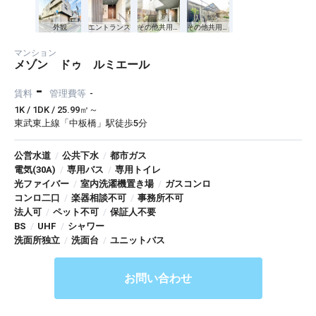
外観
エントランス
その他共用部分
その他共用部分
マンション
メゾン ドゥ ルミエール
-
賃料
管理費等
-
1K / 1DK / 25.99㎡～
東武東上線「中板橋」駅徒歩5分
公営水道
/
公共下水
/
都市ガス
電気(30A)
/
専用バス
/
専用トイレ
光ファイバー
/
室内洗濯機置き場
/
ガスコンロ
コンロ二口
/
楽器相談不可
/
事務所不可
法人可
/
ペット不可
/
保証人不要
BS
/
UHF
/
シャワー
洗面所独立
/
洗面台
/
ユニットバス
お問い合わせ