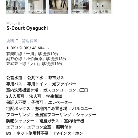
外観
エントランス
ロビー
その他共用部分
その他共用部分
マンション
S-Court Oyaguchi
-
賃料
管理費等
-
1LDK / 2LDK / 43.60㎡～
有楽町線「千川」駅徒歩10分
副都心線「小竹向原」駅徒歩13分
東武東上線「大山」駅徒歩16分
公営水道
/
公共下水
/
都市ガス
専用バス
/
専用トイレ
/
光ファイバー
室内洗濯機置き場
/
ガスコンロ
/
コンロ三口
2人入居可
/
法人可
/
学生相談
保証人不要
/
子供可
/
エレベーター
宅配ボックス
/
敷地内ごみ置き場
/
バルコニー
フローリング
/
全居室フローリング
/
シャッター
防犯シャッター
/
複層ガラス
/
室内物干機
エアコン
/
エアコン全室
/
照明付き
BS
/
ネット使用料不要
/
TVインターホン