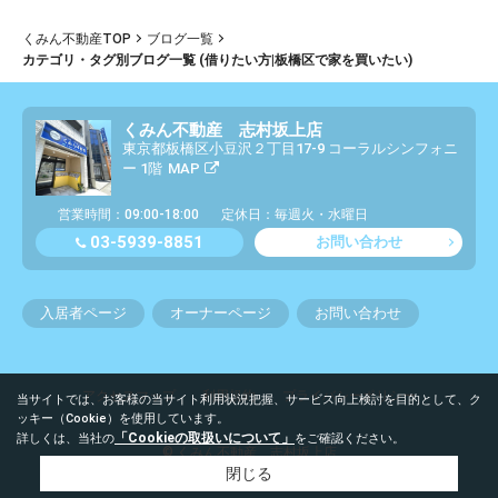
くみん不動産TOP
ブログ一覧
カテゴリ・タグ別ブログ一覧 (借りたい方|板橋区で家を買いたい)
くみん不動産 志村坂上店
東京都板橋区小豆沢２丁目17-9 コーラルシンフォニ
ー 1階
MAP
営業時間：09:00-18:00
定休日：毎週火・水曜日
03-5939-8851
お問い合わせ
入居者ページ
オーナーページ
お問い合わせ
アクセスマップ
利用規約
プライバシーポリシー
当サイトでは、お客様の当サイト利用状況把握、サービス向上検討を目的として、ク
ッキー（Cookie）を使用しています。
「Cookieの取扱いについて」
詳しくは、当社の
をご確認ください。
© くみん不動産 志村坂上店
閉じる