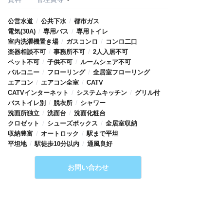
/
/
公営水道
公共下水
都市ガス
/
/
電気(30A)
専用バス
専用トイレ
/
/
室内洗濯機置き場
ガスコンロ
コンロ二口
/
/
楽器相談不可
事務所不可
2人入居不可
/
/
ペット不可
子供不可
ルームシェア不可
/
/
バルコニー
フローリング
全居室フローリング
/
/
エアコン
エアコン全室
CATV
/
/
CATVインターネット
システムキッチン
グリル付
/
/
バストイレ別
脱衣所
シャワー
/
/
洗面所独立
洗面台
洗面化粧台
/
/
クロゼット
シューズボックス
全居室収納
/
/
収納豊富
オートロック
駅まで平坦
/
/
平坦地
駅徒歩10分以内
通風良好
お問い合わせ