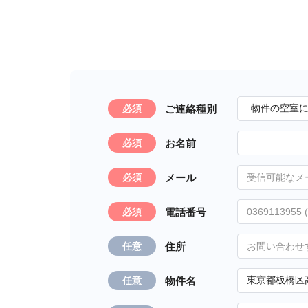
ご連絡種別
必須
お名前
必須
メール
必須
電話番号
必須
住所
任意
物件名
任意