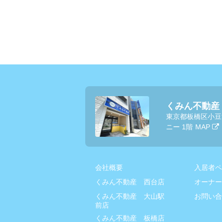
くみん不動産
東京都板橋区小豆
ニー 1階
MAP
会社概要
入居者ペ
くみん不動産 西台店
オーナー
くみん不動産 大山駅
お問い合
前店
くみん不動産 板橋店