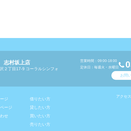
営業時間：09:00-18:00
 志村坂上店
0
定休日：毎週火・水曜日
沢２丁目17-9 コーラルシンフォ
お問
アクセ
ージ
借りたい方
ページ
貸したい方
わせ
買いたい方
売りたい方