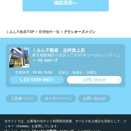
くみん不動産TOP
管理物件一覧
グラシオーズメゾン
くみん不動産 志村坂上店
東京都板橋区小豆沢２丁目17-9 コーラルシンフォニ
ー 1階
MAP
営業時間：09:00-18:00
定休日：毎週火・水曜日
03-5939-8851
お問い合わせ
入居者ページ
オーナーページ
お問い合わせ
アクセスマップ
利用規約
プライバシーポリシー
当サイトでは、お客様の当サイト利用状況把握、サービス向上検討を目的として、ク
ッキー（Cookie）を使用しています。