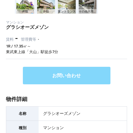
外観
外観
エントランス
その他共用部分
マンション
グラシオーズメゾン
-
賃料
管理費等
-
1R / 17.35㎡～
東武東上線「大山」駅徒歩7分
お問い合わせ
物件詳細
グラシオーズメゾン
名称
マンション
種別