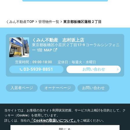
くみん不動産TOP
管理物件一覧
東京都板橋区蓮根２丁目
くみん不動産 志村坂上店
東京都板橋区小豆沢２丁目17-9 コーラルシンフォニ
ー 1階
MAP
営業時間：09:00-18:00
定休日：毎週火・水曜日
03-5939-8851
お問い合わせ
入居者ページ
オーナーページ
お問い合わせ
アクセスマップ
利用規約
プライバシーポリシー
当サイトでは、お客様の当サイト利用状況把握、サービス向上検討を目的として、ク
ッキー（Cookie）を使用しています。
「Cookieの取扱いについて」
詳しくは、当社の
をご確認ください。
© くみん不動産 志村坂上店
閉じる