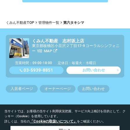
くみん不動産TOP
管理物件一覧
第六タキシマ
くみん不動産 志村坂上店
東京都板橋区小豆沢２丁目17-9 コーラルシンフォニ
ー 1階
MAP
営業時間：09:00-18:00
定休日：毎週火・水曜日
03-5939-8851
お問い合わせ
入居者ページ
オーナーページ
お問い合わせ
アクセスマップ
利用規約
プライバシーポリシー
当サイトでは、お客様の当サイト利用状況把握、サービス向上検討を目的として、ク
ッキー（Cookie）を使用しています。
「Cookieの取扱いについて」
詳しくは、当社の
をご確認ください。
© くみん不動産 志村坂上店