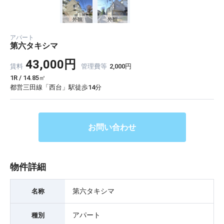
外観
外観
アパート
第六タキシマ
43,000円
賃料
管理費等
2,000円
1R / 14.85㎡
都営三田線「西台」駅徒歩14分
お問い合わせ
物件詳細
第六タキシマ
名称
アパート
種別