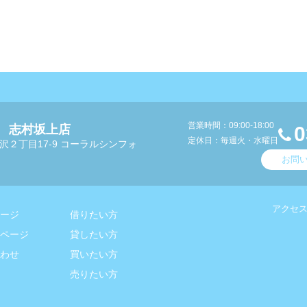
営業時間：09:00-18:00
 志村坂上店
0
定休日：毎週火・水曜日
沢２丁目17-9 コーラルシンフォ
お問
アクセ
ージ
借りたい方
ページ
貸したい方
わせ
買いたい方
売りたい方