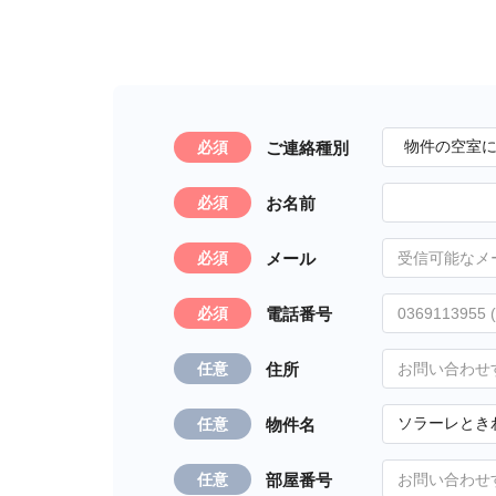
ご連絡種別
必須
お名前
必須
メール
必須
電話番号
必須
住所
任意
物件名
任意
部屋番号
任意