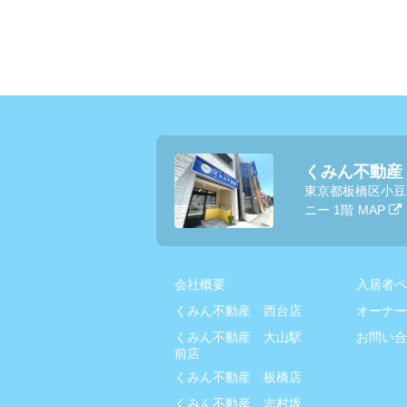
くみん不動産
東京都板橋区小豆
ニー 1階
MAP
会社概要
入居者ペ
くみん不動産 西台店
オーナー
くみん不動産 大山駅
お問い合
前店
くみん不動産 板橋店
くみん不動産 志村坂