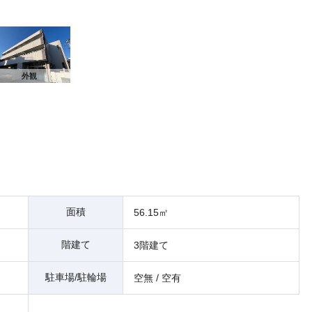
外観
面積
56.15㎡
階建て
3階建て
駐車場/駐輪場
空無 / 空有