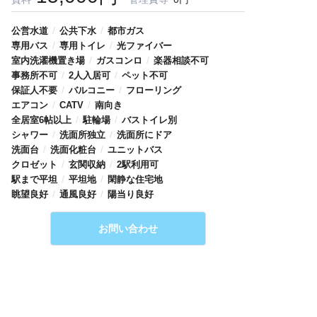
/
/
公営水道
公共下水
都市ガス
/
/
専用バス
専用トイレ
光ファイバー
/
/
室内洗濯機置き場
ガスコンロ
楽器相談不可
/
/
事務所不可
2人入居可
ペット不可
/
/
保証人不要
バルコニー
フローリング
/
/
エアコン
CATV
南向き
/
/
全居室6帖以上
駐輪場
バストイレ別
/
/
シャワー
洗面所独立
洗面所にドア
/
/
洗面台
洗面化粧台
ユニットバス
/
/
クロゼット
玄関収納
2駅利用可
/
/
駅まで平坦
平坦地
閑静な住宅地
/
/
眺望良好
通風良好
陽当り良好
お問い合わせ