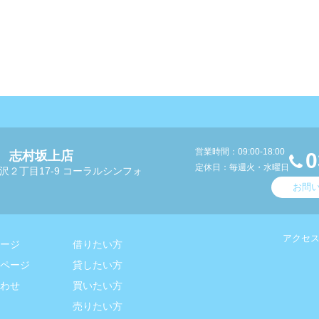
営業時間：09:00-18:00
 志村坂上店
0
定休日：毎週火・水曜日
沢２丁目17-9 コーラルシンフォ
お問
アクセ
ージ
借りたい方
ページ
貸したい方
わせ
買いたい方
売りたい方