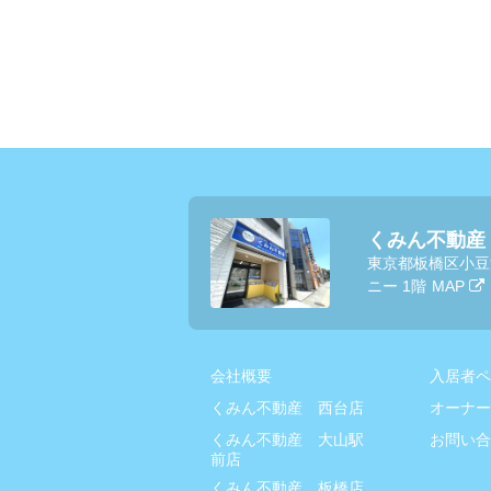
くみん不動産
東京都板橋区小豆
ニー 1階
MAP
会社概要
入居者ペ
くみん不動産 西台店
オーナー
くみん不動産 大山駅
お問い合
前店
くみん不動産 板橋店