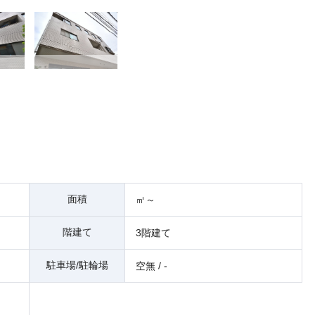
面積
㎡～
階建て
3階建て
駐車場/駐輪場
空無 / -