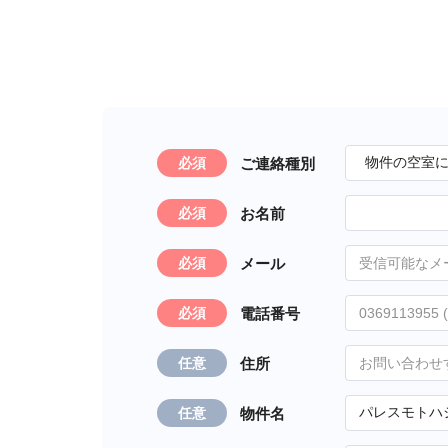
ご連絡種別
必須
お名前
必須
メール
必須
電話番号
必須
住所
任意
物件名
任意