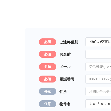
ご連絡種別
必須
お名前
必須
メール
必須
電話番号
必須
住所
任意
物件名
任意