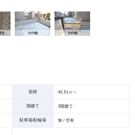
そ
部分
その他
その他
面積
45.51㎡～
階建て
3階建て
駐車場/駐輪場
無 / 空有