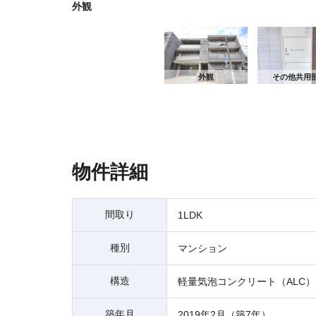
外観
外観
その他共用
物件詳細
間取り
1LDK
種別
マンション
構造
軽量気泡コンクリート（ALC）
築年月
2019年2月（築7年）