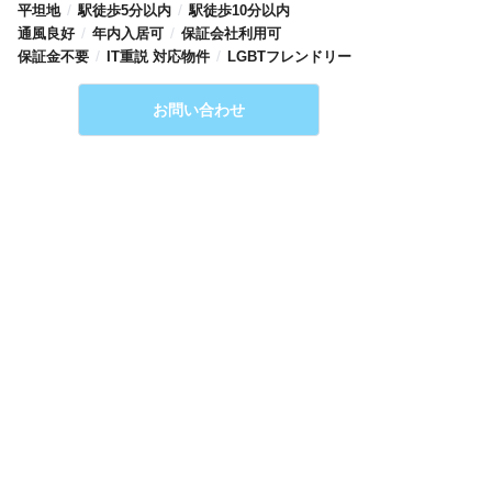
取り
/
/
平坦地
駅徒歩5分以内
駅徒歩10分以内
/
/
通風良好
年内入居可
保証会社利用可
/
/
保証金不要
IT重説 対応物件
LGBTフレンドリー
お問い合わせ
収納
寝室
洗面所
バル