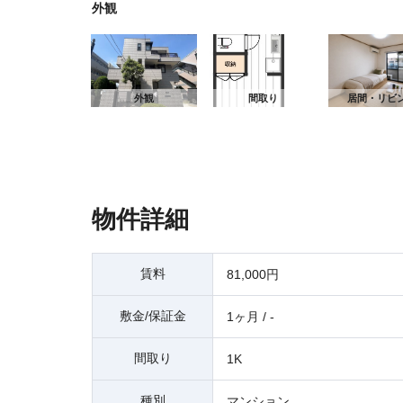
外観
外観
外観
間取り
居間・リビ
物件詳細
賃料
81,000円
敷金/保証金
1ヶ月 / -
間取り
1K
種別
マンション