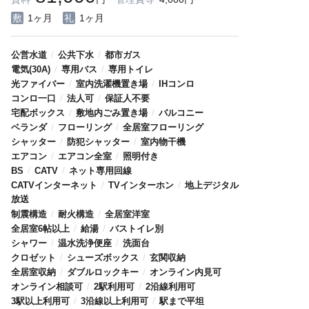
1ヶ月
1ヶ月
/
/
公営水道
公共下水
都市ガス
/
/
電気(30A)
専用バス
専用トイレ
/
/
光ファイバー
室内洗濯機置き場
IHコンロ
/
/
コンロ一口
法人可
保証人不要
/
/
宅配ボックス
敷地内ごみ置き場
バルコニー
/
/
ベランダ
フローリング
全居室フローリング
/
/
シャッター
防犯シャッター
室内物干機
/
/
エアコン
エアコン全室
照明付き
/
/
BS
CATV
ネット専用回線
/
/
CATVインターネット
TVインターホン
地上デジタル
放送
/
/
制震構造
耐火構造
全居室洋室
/
/
全居室6帖以上
給湯
バストイレ別
/
/
シャワー
温水洗浄便座
洗面台
/
/
クロゼット
シューズボックス
玄関収納
/
/
全居室収納
ダブルロックキー
オンライン内見可
/
/
オンライン相談可
2駅利用可
2沿線利用可
/
/
3駅以上利用可
3沿線以上利用可
駅まで平坦