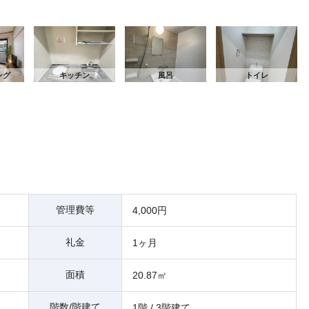
間
ング
キッチン
風呂
トイレ
管理費等
4,000円
礼金
1ヶ月
面積
20.87㎡
階数/階建て
1階 / 3階建て