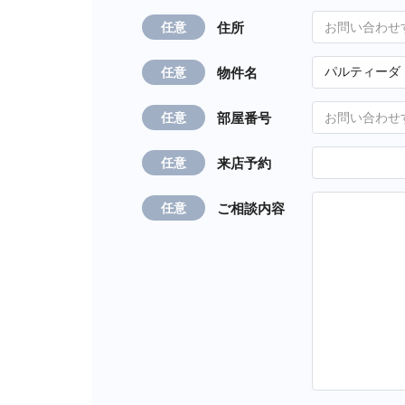
住所
任意
物件名
任意
部屋番号
任意
来店予約
任意
ご相談内容
任意