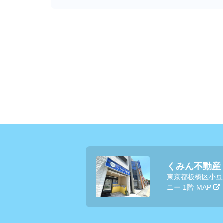
くみん不動産
東京都板橋区小豆
ニー 1階
MAP