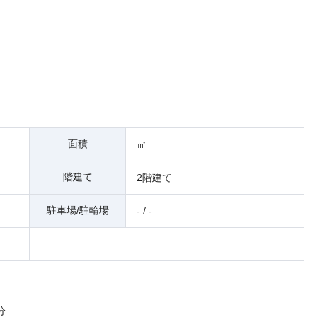
面積
㎡
階建て
2階建て
駐車場/駐輪場
- / -
分