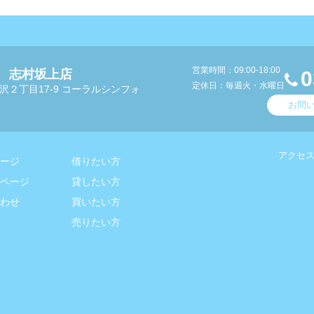
営業時間：09:00-18:00
 志村坂上店
0
定休日：毎週火・水曜日
沢２丁目17-9 コーラルシンフォ
お問
アクセ
ージ
借りたい方
ページ
貸したい方
わせ
買いたい方
売りたい方