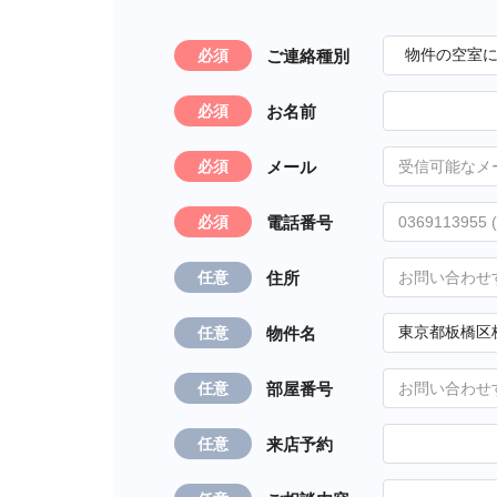
ご連絡種別
必須
お名前
必須
メール
必須
電話番号
必須
住所
任意
物件名
任意
部屋番号
任意
来店予約
任意