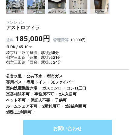
外観
外観
エントランス
その他共用部分
ロビー
マンション
アストロフィラ
185,000円
賃料
管理費等
10,000円
2LDK / 65.10㎡
埼京線「浮間舟渡」駅徒歩5分
都営三田線「蓮根」駅徒歩21分
都営三田線「西台」駅徒歩24分
公営水道
/
公共下水
/
都市ガス
専用バス
/
専用トイレ
/
光ファイバー
室内洗濯機置き場
/
ガスコンロ
/
コンロ三口
楽器相談不可
/
事務所不可
/
2人入居可
ペット不可
/
保証人不要
/
子供可
ルームシェア不可
/
2駅利用可
/
2沿線利用可
3駅以上利用可
/
お問い合わせ