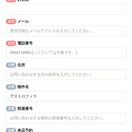
メール
必須
電話番号
必須
住所
任意
物件名
任意
部屋番号
任意
来店予約
任意