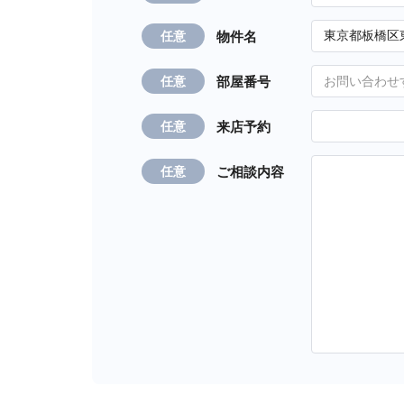
物件名
任意
部屋番号
任意
来店予約
任意
ご相談内容
任意