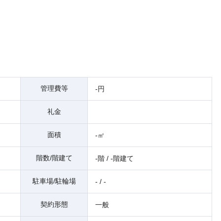
管理費等
-円
礼金
面積
-㎡
階数/階建て
-階 / -階建て
駐車場/駐輪場
- / -
契約形態
一般