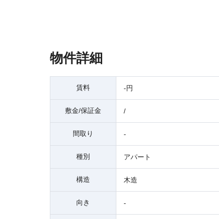
物件詳細
賃料
-円
敷金/保証金
/
間取り
-
種別
アパート
構造
木造
向き
-