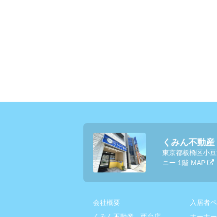
くみん不動産
東京都板橋区小豆
ニー 1階
MAP
会社概要
入居者ペ
くみん不動産 西台店
オーナー