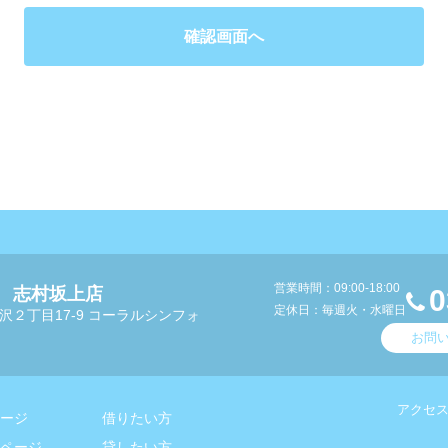
営業時間：09:00-18:00
 志村坂上店
0
定休日：毎週火・水曜日
沢２丁目17-9 コーラルシンフォ
お問
アクセ
ージ
借りたい方
ページ
貸したい方