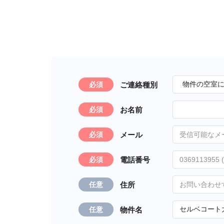
ご連絡種別
必須
お名前
必須
メール
必須
電話番号
必須
住所
任意
物件名
任意