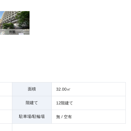
外観
面積
32.00㎡
階建て
12階建て
駐車場/駐輪場
）
無 / 空有