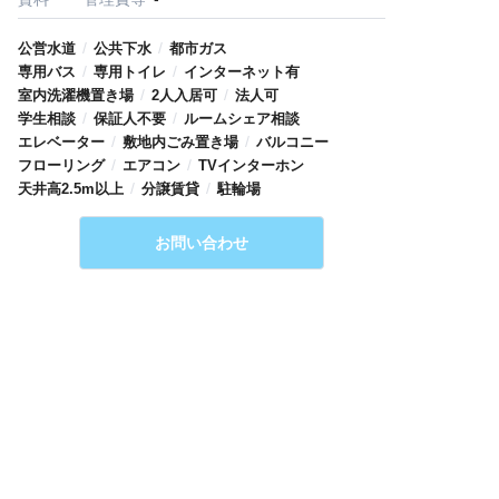
/
/
公営水道
公共下水
都市ガス
/
/
専用バス
専用トイレ
インターネット有
/
/
室内洗濯機置き場
2人入居可
法人可
/
/
学生相談
保証人不要
ルームシェア相談
/
/
エレベーター
敷地内ごみ置き場
バルコニー
/
/
フローリング
エアコン
TVインターホン
/
/
天井高2.5m以上
分譲賃貸
駐輪場
お問い合わせ