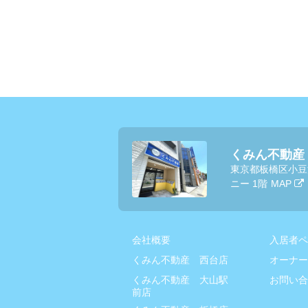
くみん不動産
東京都板橋区小豆
ニー 1階
MAP
会社概要
入居者ペ
くみん不動産 西台店
オーナー
くみん不動産 大山駅
お問い合
前店