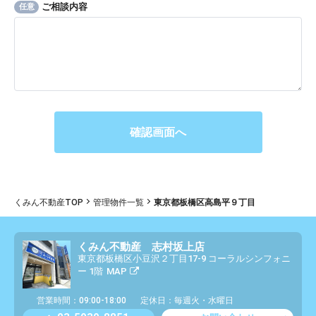
ご相談内容
任意
くみん不動産TOP
管理物件一覧
東京都板橋区高島平９丁目
くみん不動産 志村坂上店
東京都板橋区小豆沢２丁目17-9 コーラルシンフォニ
ー 1階
MAP
営業時間：09:00-18:00
定休日：毎週火・水曜日