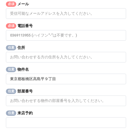
メール
必須
電話番号
必須
住所
任意
物件名
任意
部屋番号
任意
来店予約
任意