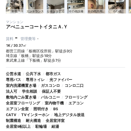
外観
エントランス
セキュリティ
その他設備
その他共用部分
その他
マンション
アべニューコートイタニＡ.Ｙ
-
賃料
管理費等
-
1K / 30.37㎡
都営三田線「板橋区役所前」駅徒歩3分
埼京線「板橋」駅徒歩10分
東武東上線「下板橋」駅徒歩7分
公営水道
/
公共下水
/
都市ガス
専用バス
/
専用トイレ
/
光ファイバー
室内洗濯機置き場
/
ガスコンロ
/
コンロ二口
法人可
/
学生相談
/
保証人不要
敷地内ごみ置き場
/
バルコニー
/
フローリング
全居室フローリング
/
室内物干機
/
エアコン
エアコン全室
/
照明付き
/
BS
CATV
/
TVインターホン
/
地上デジタル放送
制震構造
/
耐火構造
/
全居室洋室
全居室6帖以上
/
駐輪場
/
給湯