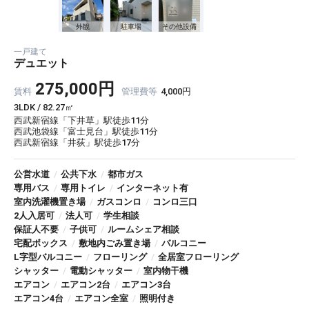
外観
駐車場
その他設備
一戸建て
デュエット
275,000円
賃料
管理費等
4,000円
3LDK / 82.27㎡
西武新宿線「下井草」駅徒歩11分
西武池袋線「富士見台」駅徒歩11分
西武新宿線「井荻」駅徒歩17分
公営水道
/
公共下水
/
都市ガス
専用バス
/
専用トイレ
/
インターネット有
室内洗濯機置き場
/
ガスコンロ
/
コンロ三口
2人入居可
/
法人可
/
学生相談
保証人不要
/
子供可
/
ルームシェア相談
宅配ボックス
/
敷地内ごみ置き場
/
バルコニー
L字型バルコニー
/
フローリング
/
全居室フローリング
シャッター
/
電動シャッター
/
室内物干機
エアコン
/
エアコン2台
/
エアコン3台
エアコン4台
/
エアコン全室
/
照明付き