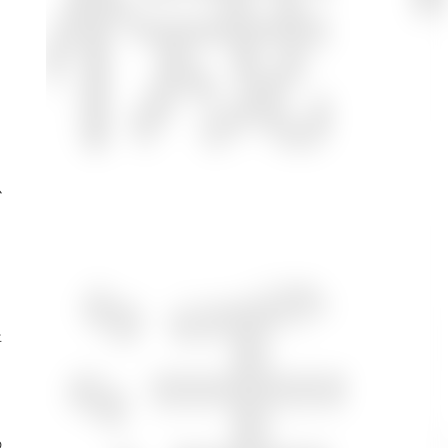
か
年
さ
の