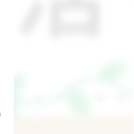
と
利
こ