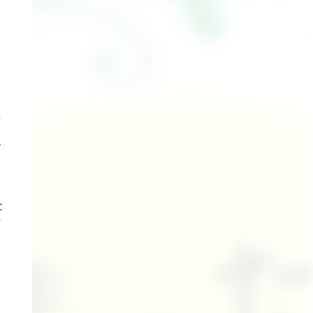
を
す
ら
申
と
そ