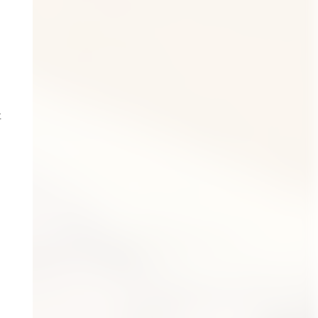
カ
用
要