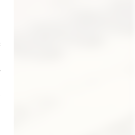
は
れ
る