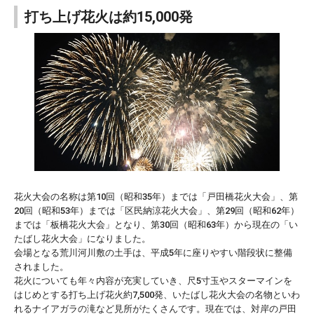
打ち上げ花火は約15,000発
花火大会の名称は第10回（昭和35年）までは「戸田橋花火大会」、第
20回（昭和53年）までは「区民納涼花火大会」、第29回（昭和62年）
までは「板橋花火大会」となり、第30回（昭和63年）から現在の「い
たばし花火大会」になりました。
会場となる荒川河川敷の土手は、平成5年に座りやすい階段状に整備
されました。
花火についても年々内容が充実していき、尺5寸玉やスターマインを
はじめとする打ち上げ花火約7,500発、いたばし花火大会の名物といわ
れるナイアガラの滝など見所がたくさんです。現在では、対岸の戸田