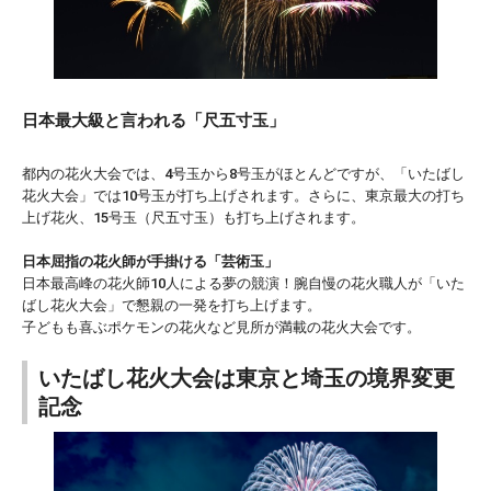
日本最大級と言われる「尺五寸玉」
都内の花火大会では、4号玉から8号玉がほとんどですが、「いたばし
花火大会」では10号玉が打ち上げされます。さらに、東京最大の打ち
上げ花火、15号玉（尺五寸玉）も打ち上げされます。
日本屈指の花火師が手掛ける「芸術玉」
日本最高峰の花火師10人による夢の競演！腕自慢の花火職人が「いた
ばし花火大会」で懇親の一発を打ち上げます。
子どもも喜ぶポケモンの花火など見所が満載の花火大会です。
いたばし花火大会は東京と埼玉の境界変更
記念