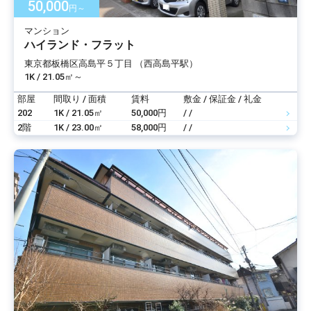
50,000
円～
マンション
ハイランド・フラット
東京都板橋区高島平５丁目 （西高島平駅）
1K / 21.05㎡～
部屋
間取り / 面積
賃料
敷金 / 保証金 / 礼金
202
1K / 21.05㎡
50,000円
/ /
2階
1K / 23.00㎡
58,000円
/ /