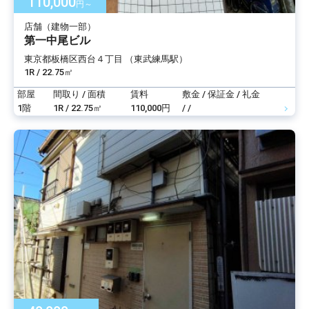
110,000
円～
店舗（建物一部）
第一中尾ビル
東京都板橋区西台４丁目 （東武練馬駅）
1R / 22.75㎡
部屋
間取り / 面積
賃料
敷金 / 保証金 / 礼金
1階
1R / 22.75㎡
110,000円
/ /