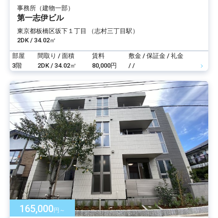
事務所（建物一部）
第一志伊ビル
東京都板橋区坂下１丁目 （志村三丁目駅）
2DK / 34.02㎡
部屋
間取り / 面積
賃料
敷金 / 保証金 / 礼金
3階
2DK / 34.02㎡
80,000円
/ /
165,000
円～