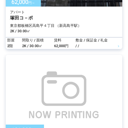
62,000
円～
アパート
塚田コ－ポ
東京都板橋区高島平４丁目 （新高島平駅）
2K / 30.00㎡
部屋
間取り / 面積
賃料
敷金 / 保証金 / 礼金
2階
2K / 30.00㎡
62,000円
/ /