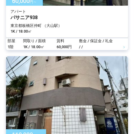
60,000
円～
アパート
パサニア938
東京都板橋区仲町 （大山駅）
1K / 18.00㎡
部屋
間取り / 面積
賃料
敷金 / 保証金 / 礼金
1階
1K / 18.00㎡
60,000円
/ /