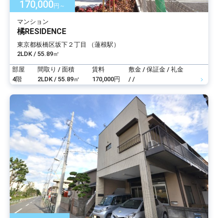
170,000
円～
マンション
橘RESIDENCE
東京都板橋区坂下２丁目 （蓮根駅）
2LDK / 55.89㎡
部屋
間取り / 面積
賃料
敷金 / 保証金 / 礼金
4階
2LDK / 55.89㎡
170,000円
/ /