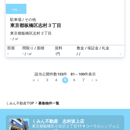
-
円～
駐車場 / その他
東京都板橋区志村３丁目
東京都板橋区志村３丁目
- / ㎡
部屋
間取り / 面積
賃料
敷金 / 保証金 / 礼金
-
- / -㎡
-円
/ /
該当公開件数
133件
81～100件表示
3
4
5
6
7
くみん不動産TOP
募集物件一覧
くみん不動産 志村坂上店
東京都板橋区小豆沢２丁目17-9 コーラルシンフォニ