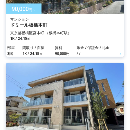
90,000
円～
マンション
ドミール板橋本町
東京都板橋区宮本町 （板橋本町駅）
1K / 24.15㎡
部屋
間取り / 面積
賃料
敷金 / 保証金 / 礼金
3階
1K / 24.15㎡
90,000円
/ /