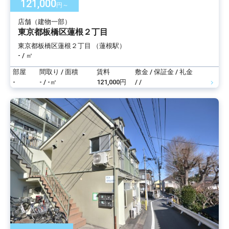
121,000
円～
店舗（建物一部）
東京都板橋区蓮根２丁目
東京都板橋区蓮根２丁目 （蓮根駅）
- / ㎡
部屋
間取り / 面積
賃料
敷金 / 保証金 / 礼金
-
- / -㎡
121,000円
/ /