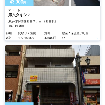
43,000
円～
アパート
第六タキシマ
東京都板橋区西台２丁目 （西台駅）
1R / 14.85㎡
部屋
間取り / 面積
賃料
敷金 / 保証金 / 礼金
2階
1R / 14.85㎡
43,000円
/ /