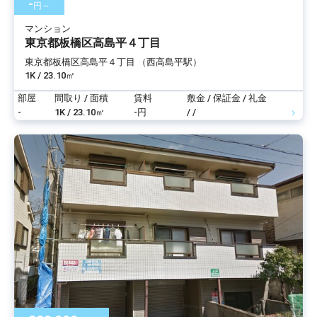
-
円～
マンション
東京都板橋区高島平４丁目
東京都板橋区高島平４丁目 （西高島平駅）
1K / 23.10㎡
部屋
間取り / 面積
賃料
敷金 / 保証金 / 礼金
-
1K / 23.10㎡
-円
/ /