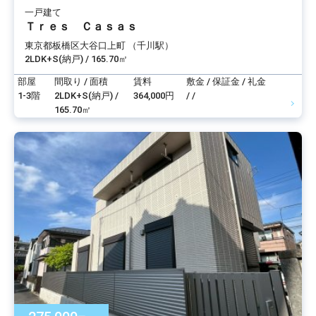
一戸建て
Ｔｒｅｓ Ｃａｓａｓ
東京都板橋区大谷口上町 （千川駅）
2LDK+S(納戸) / 165.70㎡
部屋
間取り / 面積
賃料
敷金 / 保証金 / 礼金
1-3階
2LDK+S(納戸) /
364,000円
/ /
165.70㎡