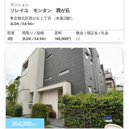
マンション
ソレイユ モンタン 西が丘
東京都北区西が丘１丁目 （本蓮沼駅）
2LDK / 54.94㎡
部屋
間取り / 面積
賃料
敷金 / 保証金 / 礼金
2階
2LDK / 54.94㎡
165,000円
/ /
364,000
円～