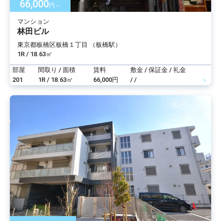
66,000
円～
マンション
林田ビル
東京都板橋区板橋１丁目 （板橋駅）
1R / 18.63㎡
部屋
間取り / 面積
賃料
敷金 / 保証金 / 礼金
201
1R / 18.63㎡
66,000円
/ /