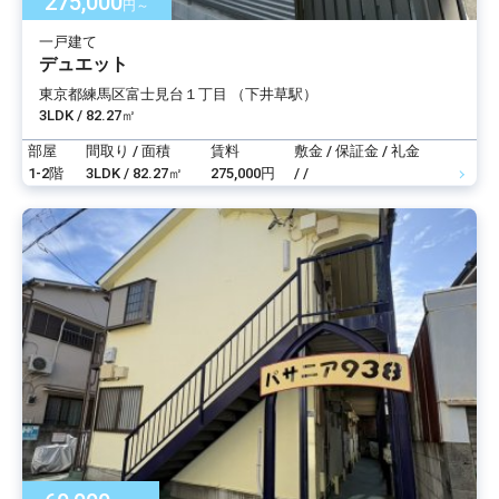
275,000
円～
一戸建て
デュエット
東京都練馬区富士見台１丁目 （下井草駅）
3LDK / 82.27㎡
部屋
間取り / 面積
賃料
敷金 / 保証金 / 礼金
1-2階
3LDK / 82.27㎡
275,000円
/ /