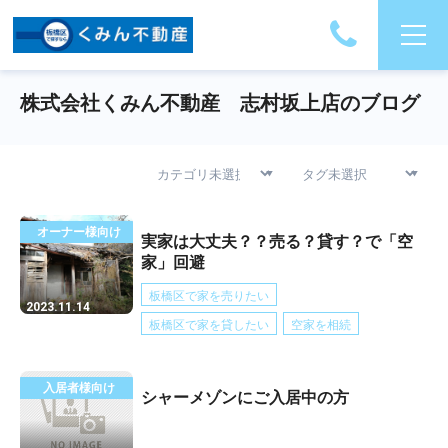
株式会社くみん不動産 志村坂上店のブログ
オーナー様向け
実家は大丈夫？？売る？貸す？で「空
家」回避
板橋区で家を売りたい
2023.11.14
板橋区で家を貸したい
空家を相続
入居者様向け
シャーメゾンにご入居中の方