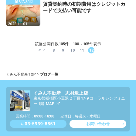
借りたい方
賃貸契約時の初期費用はクレジットカ
ードで支払い可能です
2023.11.01
該当公開件数
105件
100～105件表示
8
9
10
11
12
くみん不動産TOP
ブログ一覧
くみん不動産 志村坂上店
東京都板橋区小豆沢２丁目17-9 コーラルシンフォニ
ー 1階
MAP
営業時間：09:00-18:00
定休日：毎週火・水曜日
03-5939-8851
お問い合わせ